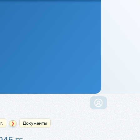
г.
Документы
❯
45 гг.