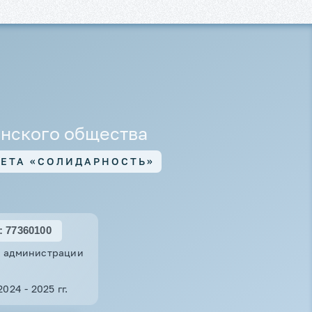
Мемориал работникам
Черемушкинского кирпичного
завода
Памятник работникам завода
«Серп и Молот»
анского общества
Памятник труженикам тыла
московского НПЗ
ЗЕТА «СОЛИДАРНОСТЬ»
Памятник погибшим в годы
ВОВ работникам совхоза им.
 77360100
Горького
ия администрации
24 - 2025 гг.
Памятник-стела воинам,
павшим в ВОВ